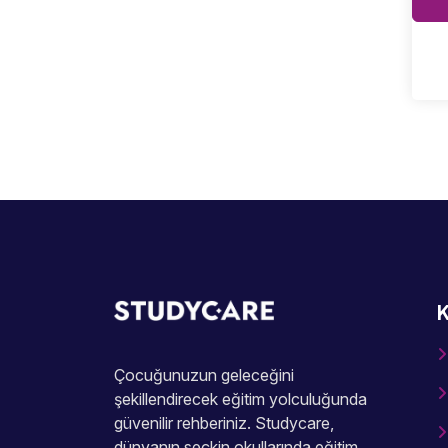
K
Çocuğunuzun geleceğini
şekillendirecek eğitim yolculuğunda
güvenilir rehberiniz. Studycare,
dünyanın seçkin okullarında eğitim