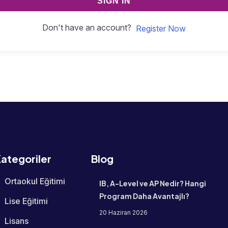
SIGN IN
Don't have an account?
Register Now
ategoriler
Blog
Ortaokul Eğitimi
IB, A-Level ve AP Nedir? Hangi
Program Daha Avantajlı?
Lise Eğitimi
20 Haziran 2026
Lisans