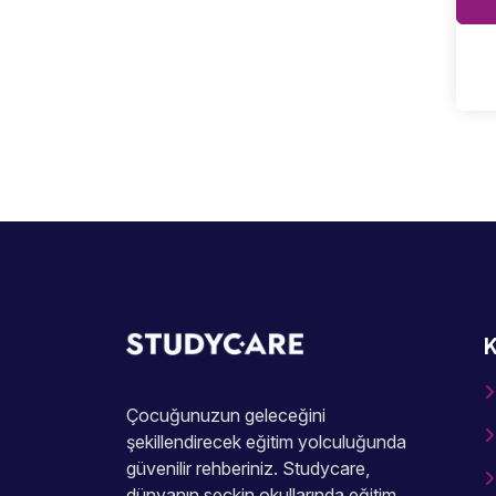
K
Çocuğunuzun geleceğini
şekillendirecek eğitim yolculuğunda
güvenilir rehberiniz. Studycare,
dünyanın seçkin okullarında eğitim