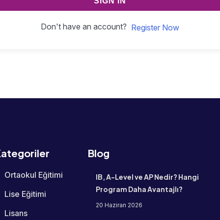
SIGN IN
Don't have an account?
Register Now
ategoriler
Blog
Ortaokul Eğitimi
IB, A-Level ve AP Nedir? Hangi
Program Daha Avantajlı?
Lise Eğitimi
20 Haziran 2026
Lisans