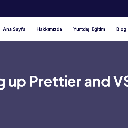
Ana Sayfa
Hakkımızda
Yurtdışı Eğitim
Blog
g up Prettier and 