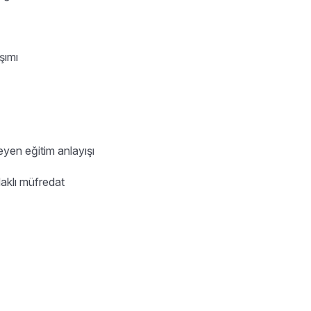
şımı
eyen eğitim anlayışı
daklı müfredat