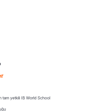
ı
er
n tam yetkili IB World School
luğu