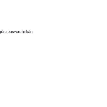
öre başvuru imkânı