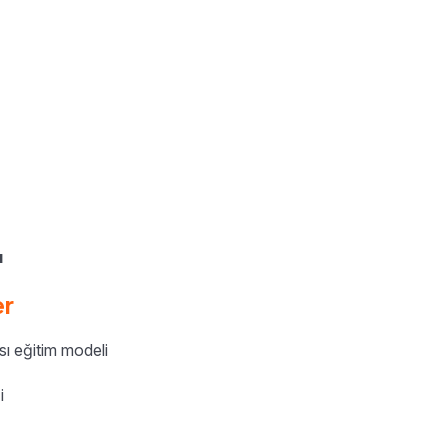
ı
er
sı eğitim modeli
i