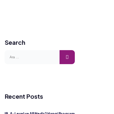
Search
Recent Posts
IB, A-Level ve AP Nedir? Hangi Program